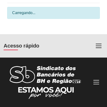
Carregando...
Acesso rápido
Most
Mostra