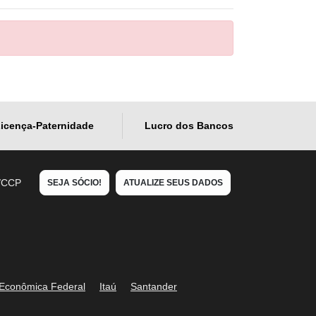
icença-Paternidade
Lucro dos Bancos
/CCP
SEJA SÓCIO!
ATUALIZE SEUS DADOS
 Econômica Federal
Itaú
Santander