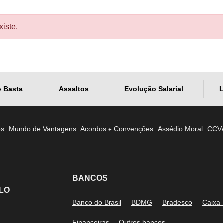
iste.
o Basta
Assaltos
Evolução Salarial
L
os
Mundo de Vantagens
Acordos e Convenções
Assédio Moral
CCV
BANCOS
LO
Banco do Brasil
BDMG
Bradesco
Caixa
Financeiras
Outros bancos