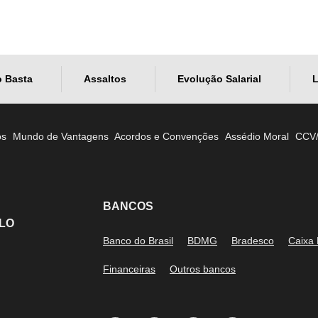
o Basta
Assaltos
Evolução Salarial
L
os
Mundo de Vantagens
Acordos e Convenções
Assédio Moral
CCV
BANCOS
LO
Banco do Brasil
BDMG
Bradesco
Caixa
Financeiras
Outros bancos