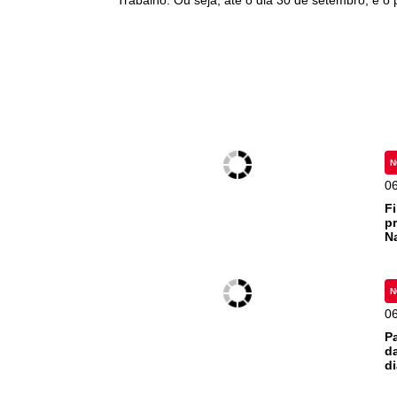
Trabalho. Ou seja, até o dia 30 de setembro, e 
N
0
F
p
N
N
0
Pa
d
d