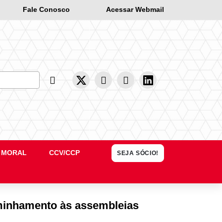
Fale Conosco
Acessar Webmail
Busca
 MORAL
CCV/CCP
SEJA SÓCIO!
minhamento às assembleias