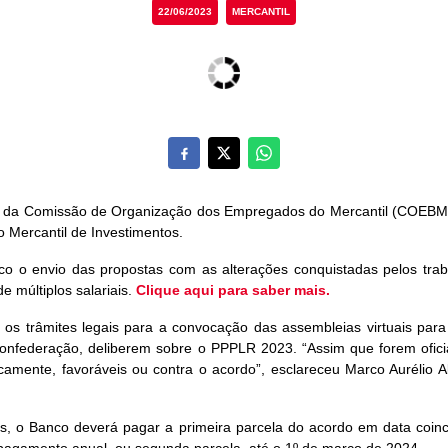
22/06/2023
MERCANTIL
ros da Comissão de Organização dos Empregados do Mercantil (COEBMB
 Mercantil de Investimentos.
nco o envio das propostas com as alterações conquistadas pelos tra
e múltiplos salariais.
Clique aqui para saber mais.
os trâmites legais para a convocação das assembleias virtuais para
à Confederação, deliberem sobre o PPPLR 2023. “Assim que forem ofic
amente, favoráveis ou contra o acordo”, esclareceu Marco Aurélio Alv
 o Banco deverá pagar a primeira parcela do acordo em data coinc