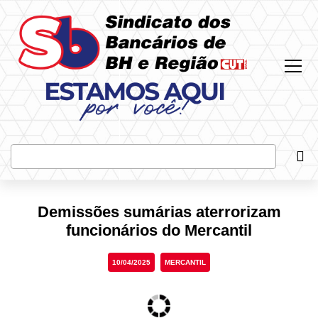
Most
Bus
Demissões sumárias aterrorizam
funcionários do Mercantil
10/04/2025
MERCANTIL