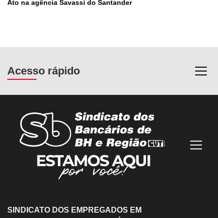
Ato na agência Savassi do Santander
Acesso rápido
Most
Mostra
SINDICATO DOS EMPREGADOS EM