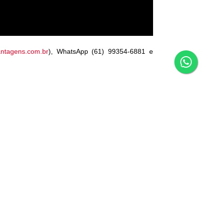
ntagens.com.br
), WhatsApp (61) 99354-6881 e
r a mobilização da categoria bancária? É fácil!
NOTÍCIAS