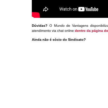
Dúvidas?
O Mundo de Vantagens disponibiliza 
atendimento via chat online
dentro da página do
Ainda não é sócio do Sindicato?
Quer aproveitar o Mundo de Vantagens e ter tam
Clique aqui para preencher o formulário de sin
N