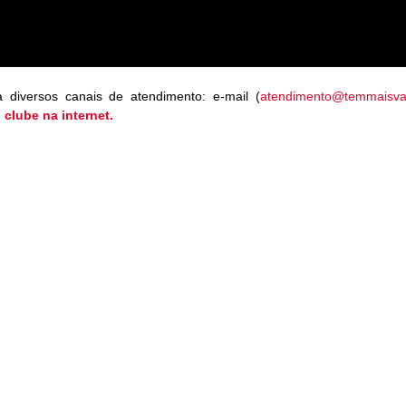
diversos canais de atendimento: e-mail (
atendimento@temmaisva
 clube na internet.
bém assistência Jurídica e de Saúde do Sindicato, além de fortalece
dicalização digital.
Outras notícias
OTÍCIAS