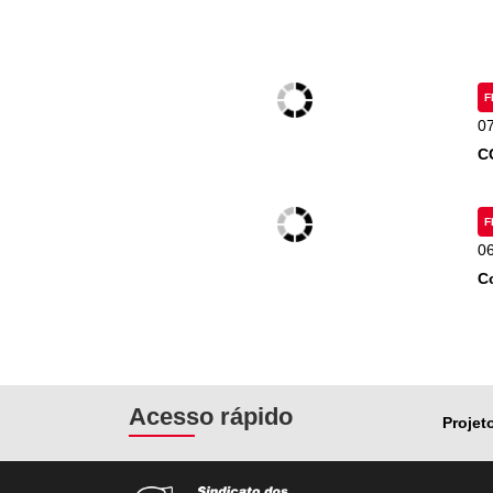
F
0
C
F
0
C
Acesso rápido
Projet