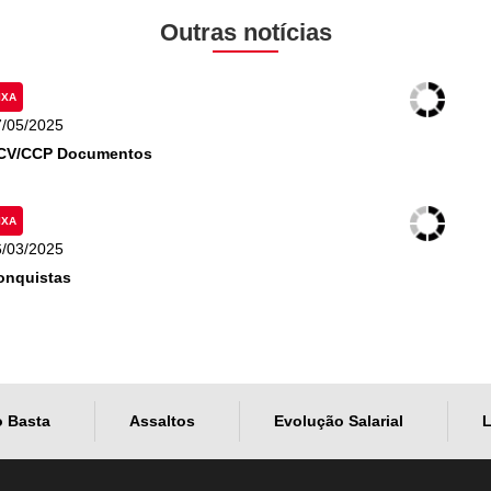
Outras notícias
IXA
7/05/2025
CV/CCP Documentos
IXA
6/03/2025
onquistas
o Basta
Assaltos
Evolução Salarial
L