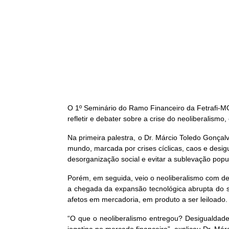
O 1º Seminário do Ramo Financeiro da Fetrafi-MG
refletir e debater sobre a crise do neoliberalis
Na primeira palestra, o Dr. Márcio Toledo Gonçal
mundo, marcada por crises cíclicas, caos e desig
desorganização social e evitar a sublevação popul
Porém, em seguida, veio o neoliberalismo com d
a chegada da expansão tecnológica abrupta do séc
afetos em mercadoria, em produto a ser leiloado.
“O que o neoliberalismo entregou? Desigualdad