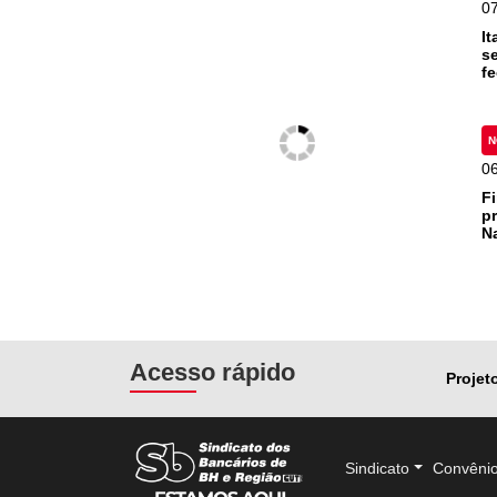
0
I
s
f
N
0
F
p
N
Acesso rápido
Projet
Sindicato
Convêni