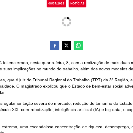
08/07/2026
NOTÍCIAS
 foi encerrado, nesta quarta-feira, 8, com a realização de mais duas 
mo, e suas implicações no mundo do trabalho, além dos novos modelos de
ves, que é juiz do Tribunal Regional do Trabalho (TRT) da 3ª Região, 
ualdade. O magistrado explicou que o Estado de bem-estar social advei
ar.
esregulamentação severa do mercado, redução do tamanho do Estado 
ulo XXI, com robotização, inteligência artificial (IA) e big data, o c
e extrema, uma escandalosa concentração de riqueza, desemprego, d