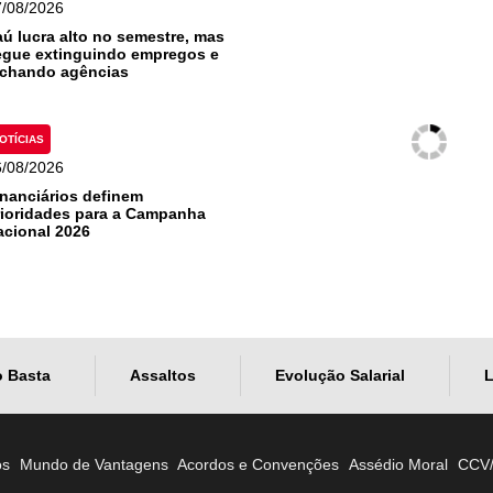
7/08/2026
taú lucra alto no semestre, mas
egue extinguindo empregos e
echando agências
OTÍCIAS
6/08/2026
inanciários definem
rioridades para a Campanha
acional 2026
o Basta
Assaltos
Evolução Salarial
L
os
Mundo de Vantagens
Acordos e Convenções
Assédio Moral
CCV